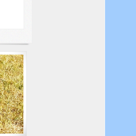
Hundepool
YouTube
Ihr findet mich jetzt auch auf
YouTube
Ein Abo wäre schön.
Dankeschön
YouTube
Hobbydogging
Hobbydogging
Hundetagesbetreuung für
Hobbydogs
Infos unter NEWS
Hobbydogging
Ausbildung im und am Pool
Wir bieten über die