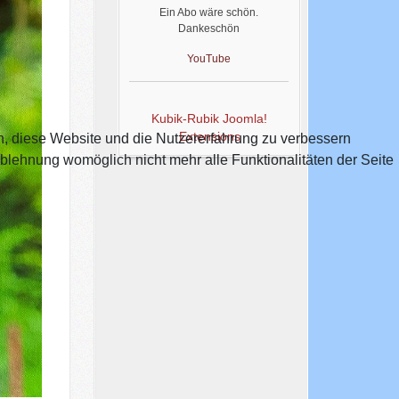
Ein Abo wäre schön.
Dankeschön
YouTube
Hobbydogging
Kubik-Rubik Joomla!
Hobbydogging
Extensions
en, diese Website und die Nutzererfahrung zu verbessern
Hundetagesbetreuung für
Ablehnung womöglich nicht mehr alle Funktionalitäten der Seite
Hobbydogs
Infos unter NEWS
Hobbydogging
Ausbildung im und am Pool
Wir bieten über die
Sommermonate ein Training für
Hunde im und am Hunde-Pool
an.
Der Pool ist 4,5 m lang und 2,2
m breit mit einer Tiefe von 0,75
m
Weitere Infos nach Anfrage.